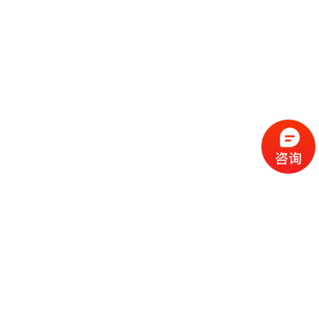
流
程
选
择
现
cc
如
霜
今
代
许
加
选
多
工
择
化
化
公
cc
妆
妆
司
霜
品
品
的
代
品
和
好
加
牌
代
化
处
工
本
加
妆
有
近
公
身
工
品
哪
些
司
不
cc
作
些
年
需
具
霜
为
来
要
备
公
女