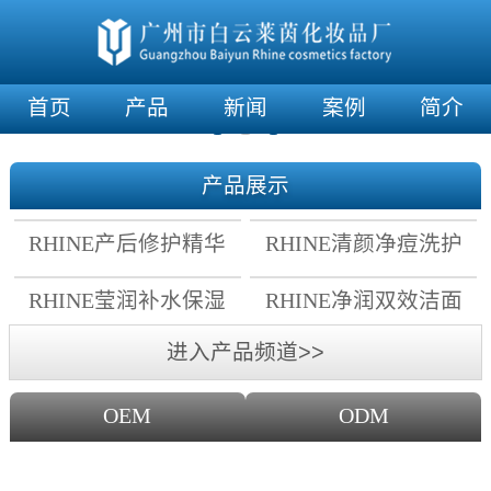
首页
产品
新闻
案例
简介
产品展示
RHINE产后修护精华
RHINE清颜净痘洗护
霜
套组
RHINE莹润补水保湿
RHINE净润双效洁面
面膜
乳
进入产品频道>>
OEM
ODM
OEM