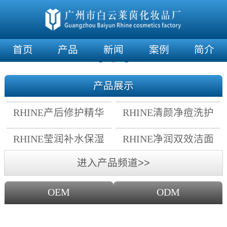
首页
产品
新闻
案例
简介
产品展示
RHINE产后修护精华
RHINE清颜净痘洗护
霜
套组
RHINE莹润补水保湿
RHINE净润双效洁面
面膜
乳
进入产品频道>>
OEM
ODM
OEM