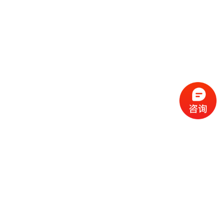
流
程
选
择
现
cc
如
霜
今
代
许
加
选
多
工
择
化
化
公
cc
妆
妆
司
霜
品
品
的
代
品
和
好
加
牌
代
化
处
工
本
加
妆
有
近
公
身
工
品
哪
些
司
不
cc
作
些
年
需
具
霜
为
来
要
备
公
女