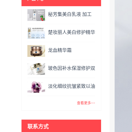
秘芳集美白乳液 加工
定制
楚妆丽人美白修护精华
液 加工定制
龙血精华霜
OEM&ODM
玻色因补水保湿修护双
效面霜提亮肤色抗氧化
淡化细纹抗皱紧致以油
VC精华霜
养肤玫瑰精油 复方精
查看更多>>
油
联系方式