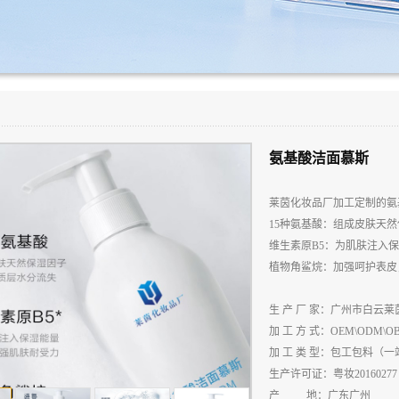
氨基酸洁面慕斯
莱茵化妆品厂加工定制的氨
15
种氨基酸：组成皮肤天然
维生素原
B5
：为肌肤注入保
植物角鲨烷：加强呵护表皮
生
产
厂
家：广州市白云莱
加
工
方
式：
OEM\ODM\O
加
工
类
型：包工包料（一
生
产
许
可
证：粤妆
20160277
产
地：广东广州