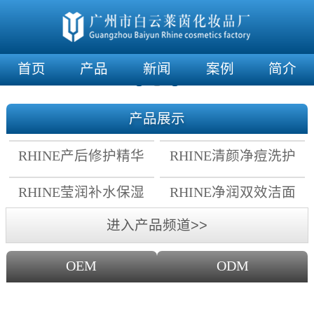
首页
产品
新闻
案例
简介
产品展示
RHINE产后修护精华
RHINE清颜净痘洗护
霜
套组
RHINE莹润补水保湿
RHINE净润双效洁面
面膜
乳
进入产品频道>>
OEM
ODM
OEM