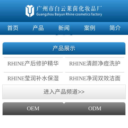
首页
产品
新闻
案例
简介
产品展示
RHINE产后修护精华
RHINE清颜净痘洗护
霜
套组
RHINE莹润补水保湿
RHINE净润双效洁面
面膜
乳
进入产品频道>>
OEM
ODM
OEM