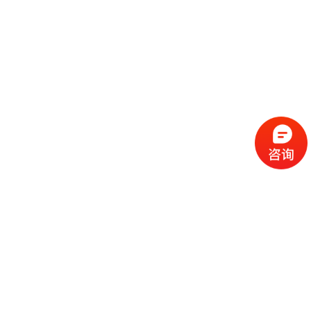
流
程
选
择
现
cc
如
霜
今
代
许
加
选
多
工
择
化
化
公
cc
妆
妆
司
霜
品
品
的
代
品
和
好
加
牌
代
化
处
工
本
加
妆
有
近
公
身
工
品
哪
些
司
不
cc
作
些
年
需
具
霜
为
来
要
备
公
女