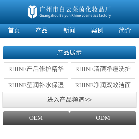
首页
产品
新闻
案例
简介
产品展示
RHINE产后修护精华
RHINE清颜净痘洗护
霜
套组
RHINE莹润补水保湿
RHINE净润双效洁面
面膜
乳
进入产品频道>>
OEM
ODM
OEM