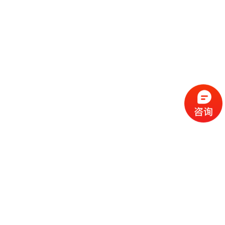
流
程
选
择
现
cc
如
霜
今
代
许
加
选
多
工
择
化
化
公
cc
妆
妆
司
霜
品
品
的
代
品
和
好
加
牌
代
化
处
工
本
加
妆
有
近
公
身
工
品
哪
些
司
不
cc
作
些
年
需
具
霜
为
来
要
备
公
女