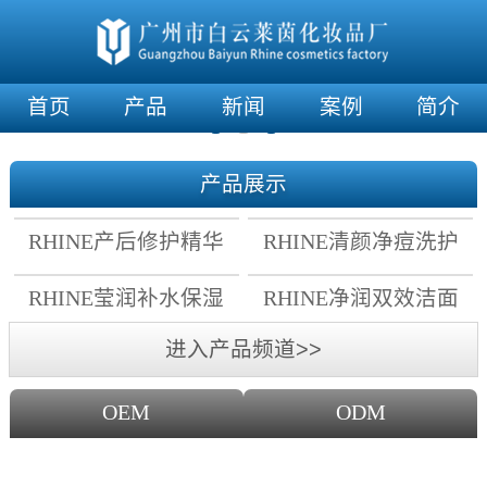
首页
产品
新闻
案例
简介
产品展示
RHINE产后修护精华
RHINE清颜净痘洗护
霜
套组
RHINE莹润补水保湿
RHINE净润双效洁面
面膜
乳
进入产品频道>>
OEM
ODM
OEM