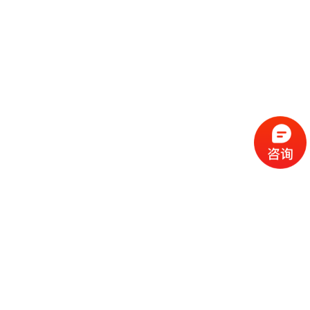
流
程
选
择
现
cc
如
霜
今
代
许
加
选
多
工
择
化
化
公
cc
妆
妆
司
霜
品
品
的
代
品
和
好
加
牌
代
化
处
工
本
加
妆
有
近
公
身
工
品
哪
些
司
不
cc
作
些
年
需
具
霜
为
来
要
备
公
女