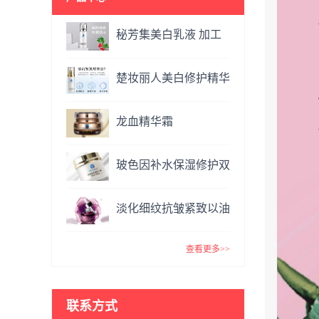
秘芳集美白乳液 加工
定制
楚妆丽人美白修护精华
液 加工定制
龙血精华霜
OEM&ODM
玻色因补水保湿修护双
效面霜提亮肤色抗氧化
淡化细纹抗皱紧致以油
VC精华霜
养肤玫瑰精油 复方精
查看更多>>
油
联系方式