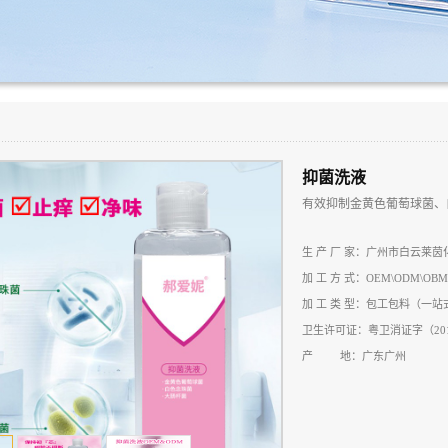
抑菌洗液
有效抑制金黄色葡萄球菌、
生 产 厂 家：广州市白云莱
加 工 方 式：OEM\ODM\OBM
加 工 类 型：包工包料（一
卫生许可证：粤卫消证字（2018）
产 地：广东广州