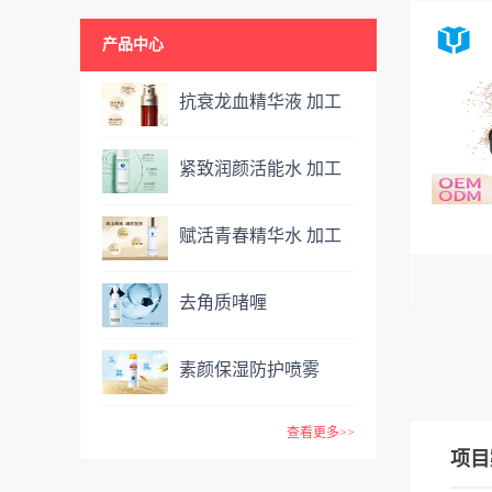
产品中心
抗衰龙血精华液 加工
定制 定格年轻态
紧致润颜活能水 加工
定制 抗氧焕亮，净油
赋活青春精华水 加工
控痘
定制
去角质啫喱
素颜保湿防护喷雾
OEM ODM
查看更多>>
项目