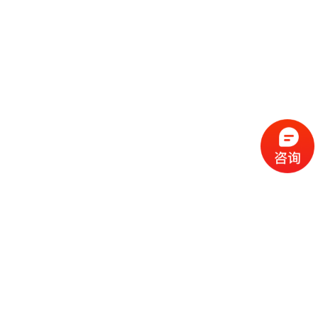
流
程
选
择
现
cc
如
霜
今
代
许
加
选
多
工
择
化
化
公
cc
妆
妆
司
霜
品
品
的
代
品
和
好
加
牌
代
化
处
工
本
加
妆
有
近
公
身
工
品
哪
些
司
不
cc
作
些
年
需
具
霜
为
来
要
备
公
女