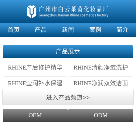
首页
产品
新闻
案例
简介
产品展示
RHINE产后修护精华
RHINE清颜净痘洗护
霜
套组
RHINE莹润补水保湿
RHINE净润双效洁面
面膜
乳
进入产品频道>>
OEM
ODM
OEM