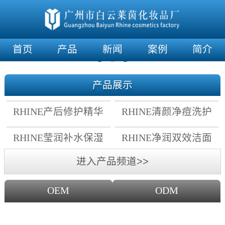
首页
产品
新闻
案例
简介
产品展示
RHINE产后修护精华
RHINE清颜净痘洗护
霜
套组
RHINE莹润补水保湿
RHINE净润双效洁面
面膜
乳
进入产品频道>>
OEM
ODM
OEM