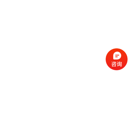
流
程
选
择
现
cc
如
霜
今
代
许
加
选
多
工
择
化
化
公
cc
妆
妆
司
霜
品
品
的
代
品
和
好
加
牌
代
化
处
工
本
加
妆
有
近
公
身
工
品
哪
些
司
不
cc
作
些
年
需
具
霜
为
来
要
备
公
女