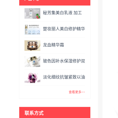
秘芳集美白乳液 加工
定制
楚妆丽人美白修护精华
液 加工定制
龙血精华霜
OEM&ODM
玻色因补水保湿修护双
效面霜提亮肤色抗氧化
淡化细纹抗皱紧致以油
VC精华霜
养肤玫瑰精油 复方精
查看更多>>
油
联系方式