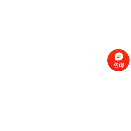
流
程
选
择
现
cc
如
霜
今
代
许
加
选
多
工
择
化
化
公
cc
妆
妆
司
霜
品
品
的
代
品
和
好
加
牌
代
化
处
工
本
加
妆
有
近
公
身
工
品
哪
些
司
不
cc
作
些
年
需
具
霜
为
来
要
备
公
女