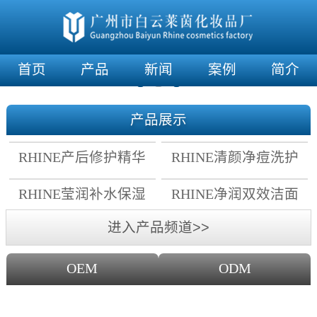
首页
产品
新闻
案例
简介
产品展示
RHINE产后修护精华
RHINE清颜净痘洗护
霜
套组
RHINE莹润补水保湿
RHINE净润双效洁面
面膜
乳
进入产品频道>>
OEM
ODM
OEM