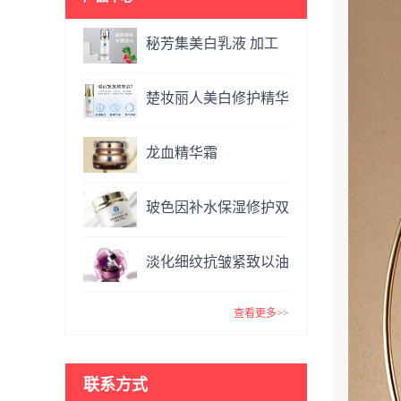
秘芳集美白乳液 加工
定制
楚妆丽人美白修护精华
液 加工定制
龙血精华霜
OEM&ODM
玻色因补水保湿修护双
效面霜提亮肤色抗氧化
淡化细纹抗皱紧致以油
VC精华霜
养肤玫瑰精油 复方精
查看更多>>
油
联系方式