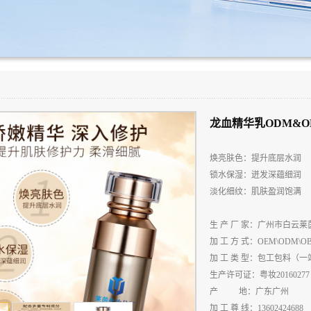
龙血精华乳ODM&O
焕亮肤色：提升底层水润
锁水保湿：迸发深蕴细润
淡化细纹：肌肤盈润饱满
生
产
厂
家：广州市白云莱
加
工
方
式：
OEM\ODM\O
加
工
类
型：包工包料（一
生产许可证：粤妆
20160277
产
地：广东广州
加 工 尊 线：13602424688