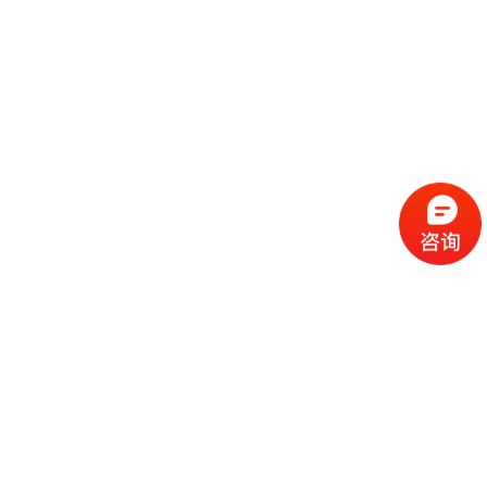
流
程
选
择
现
cc
如
霜
今
代
许
加
选
多
工
择
化
化
公
cc
妆
妆
司
霜
品
品
的
代
品
和
好
加
牌
代
化
处
工
本
加
妆
有
近
公
身
工
品
哪
些
司
不
cc
作
些
年
需
具
霜
为
来
要
备
公
女