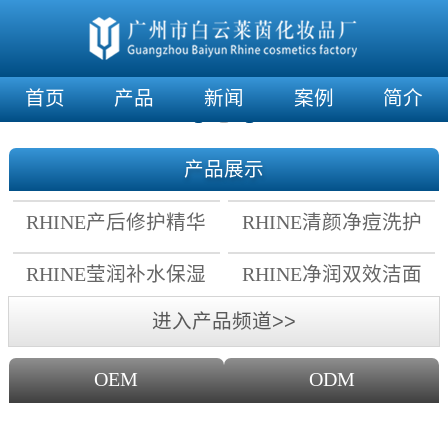
首页
产品
新闻
案例
简介
产品展示
RHINE产后修护精华
RHINE清颜净痘洗护
霜
套组
RHINE莹润补水保湿
RHINE净润双效洁面
面膜
乳
进入产品频道>>
OEM
ODM
OEM