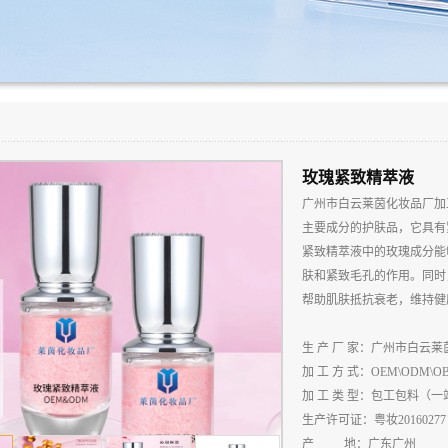
玫瑰紧致精萃液
广州市白云莱茵化妆品厂加
主要成分的护肤品，它具有
紧致精萃液中的玫瑰成分能
肤和紧致毛孔的作用。同时
帮助肌肤抵抗衰老，维持健
生
产
厂
家：广州市白云莱
加
工
方
式：
OEM\ODM\O
加
工
类
型：包工包料（一
生
产
许
可
证：粤妆
20160277
产
地：广东广州