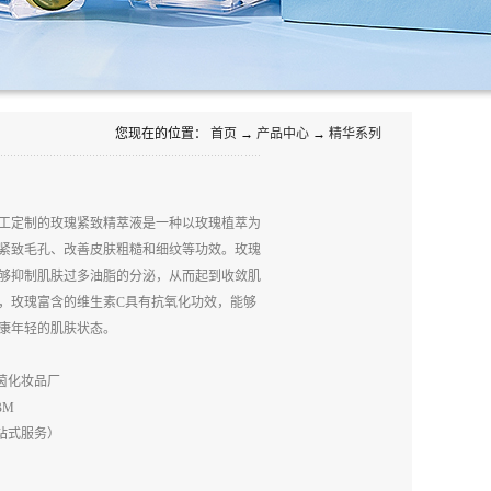
您现在的位置：
首页
→
产品中心
→
精华系列
工定制的玫瑰紧致精萃液是一种以玫瑰植萃为
紧致毛孔、改善皮肤粗糙和细纹等功效。玫瑰
够抑制肌肤过多油脂的分泌，从而起到收敛肌
，玫瑰富含的维生素
C
具有抗氧化功效，能够
康年轻的肌肤状态。
茵化妆品厂
BM
站式服务）