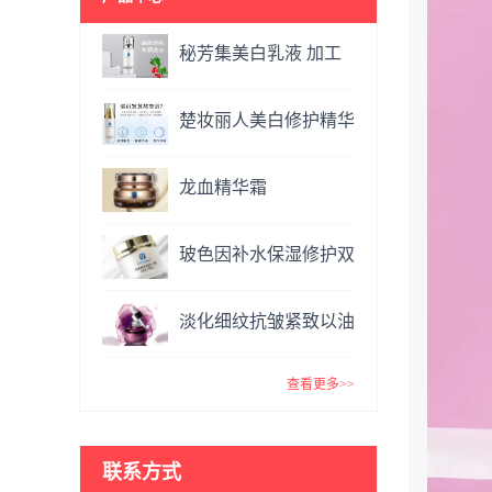
秘芳集美白乳液 加工
定制
楚妆丽人美白修护精华
液 加工定制
龙血精华霜
OEM&ODM
玻色因补水保湿修护双
效面霜提亮肤色抗氧化
淡化细纹抗皱紧致以油
VC精华霜
养肤玫瑰精油 复方精
查看更多>>
油
联系方式