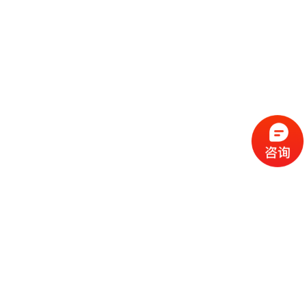
流
程
选
择
现
cc
如
霜
今
代
许
加
选
多
工
择
化
化
公
cc
妆
妆
司
霜
品
品
的
代
品
和
好
加
牌
代
化
处
工
本
加
妆
有
近
公
身
工
品
哪
些
司
不
cc
作
些
年
需
具
霜
为
来
要
备
公
女