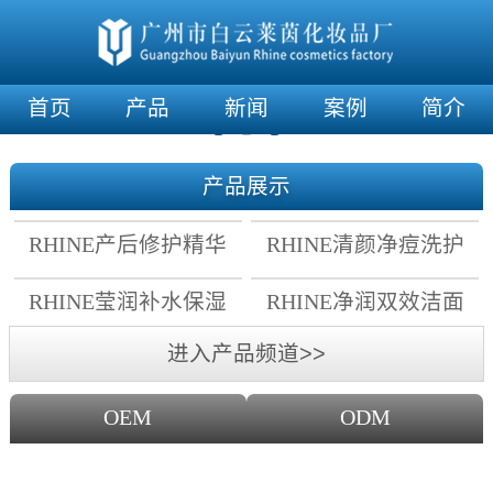
首页
产品
新闻
案例
简介
产品展示
RHINE产后修护精华
RHINE清颜净痘洗护
霜
套组
RHINE莹润补水保湿
RHINE净润双效洁面
面膜
乳
进入产品频道>>
OEM
ODM
OEM