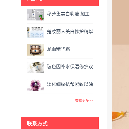
秘芳集美白乳液 加工
定制
楚妆丽人美白修护精华
液 加工定制
龙血精华霜
OEM&ODM
玻色因补水保湿修护双
效面霜提亮肤色抗氧化
淡化细纹抗皱紧致以油
VC精华霜
养肤玫瑰精油 复方精
查看更多>>
油
联系方式