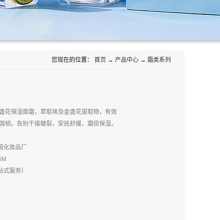
您现在的位置：
首页
→
产品中心
→
霜类系列
盏花保湿面霜，萃取埃及金盏花提取物，有效
强韧。告别干燥皲裂，安抚舒缓，霜倍保湿。
茵化妆品厂
BM
站式服务）