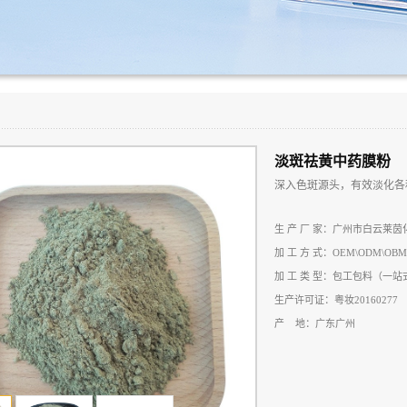
淡斑祛黄中药膜粉
深入色斑源头，有效淡化各
生 产 厂 家：广州市白云莱
加 工 方 式：OEM\ODM\OBM
加 工 类 型：包工包料（一
生产许可证：粤妆20160277
产 地：广东广州