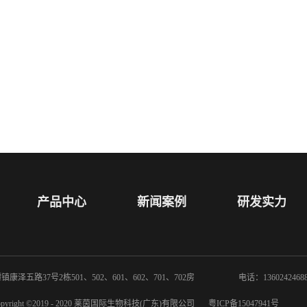
产品中心
新闻案例
研发实力
泽五路37号2栋501、502、601、602、701、702房
电话：1360242468
opyright ©2019 - 2020 莱茵国际生物科技(广东)有限公司
粤ICP备15047941号