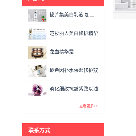
秘芳集美白乳液 加工
定制
楚妆丽人美白修护精华
液 加工定制
龙血精华霜
OEM&ODM
玻色因补水保湿修护双
效面霜提亮肤色抗氧化
淡化细纹抗皱紧致以油
VC精华霜
养肤玫瑰精油 复方精
查看更多>>
油
联系方式