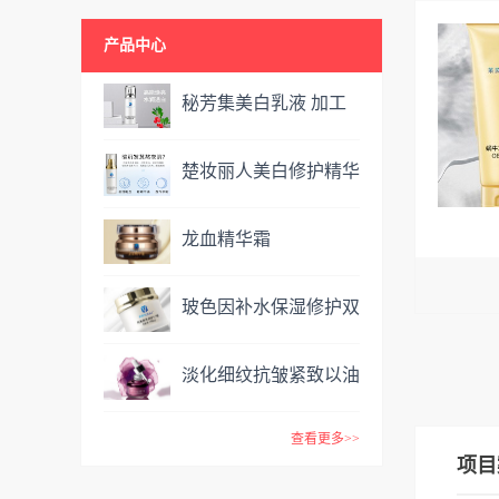
产品中心
秘芳集美白乳液 加工
定制
楚妆丽人美白修护精华
液 加工定制
龙血精华霜
OEM&ODM
玻色因补水保湿修护双
效面霜提亮肤色抗氧化
淡化细纹抗皱紧致以油
VC精华霜
养肤玫瑰精油 复方精
查看更多>>
油
项目