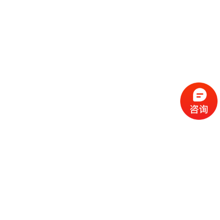
流
程
选
择
现
cc
如
霜
今
代
许
加
选
多
工
择
化
化
公
cc
妆
妆
司
霜
品
品
的
代
品
和
好
加
牌
代
化
处
工
本
加
妆
有
近
公
身
工
品
哪
些
司
不
cc
作
些
年
需
具
霜
为
来
要
备
公
女