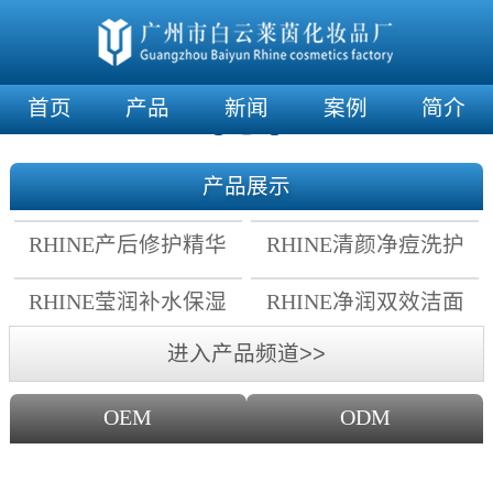
首页
产品
新闻
案例
简介
产品展示
RHINE产后修护精华
RHINE清颜净痘洗护
霜
套组
RHINE莹润补水保湿
RHINE净润双效洁面
面膜
乳
进入产品频道>>
OEM
ODM
OEM