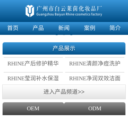
首页
产品
新闻
案例
简介
产品展示
RHINE产后修护精华
RHINE清颜净痘洗护
霜
套组
RHINE莹润补水保湿
RHINE净润双效洁面
面膜
乳
进入产品频道>>
OEM
ODM
OEM