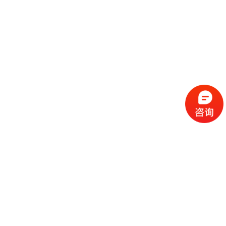
流
程
选
择
现
cc
如
霜
今
代
许
加
选
多
工
择
化
化
公
cc
妆
妆
司
霜
品
品
的
代
品
和
好
加
牌
代
化
处
工
本
加
妆
有
近
公
身
工
品
哪
些
司
不
cc
作
些
年
需
具
霜
为
来
要
备
公
女