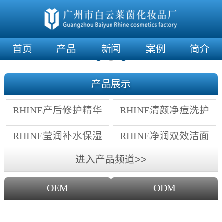
首页
产品
新闻
案例
简介
产品展示
RHINE产后修护精华
RHINE清颜净痘洗护
霜
套组
RHINE莹润补水保湿
RHINE净润双效洁面
面膜
乳
进入产品频道>>
OEM
ODM
OEM