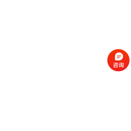
流
程
选
择
现
cc
如
霜
今
代
许
加
选
多
工
择
化
化
公
cc
妆
妆
司
霜
品
品
的
代
品
和
好
加
牌
代
化
处
工
本
加
妆
有
近
公
身
工
品
哪
些
司
不
cc
作
些
年
需
具
霜
为
来
要
备
公
女