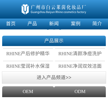
首页
产品
新闻
案例
简介
产品展示
RHINE产后修护精华
RHINE清颜净痘洗护
霜
套组
RHINE莹润补水保湿
RHINE净润双效洁面
面膜
乳
进入产品频道>>
OEM
ODM
OEM