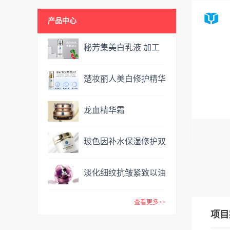
产品中心
秘芳集美白乳液 加工
定制
楚妆丽人美白修护精华
液 加工定制
龙血精华霜
OEM&ODM
玻色因补水保湿修护双
效面霜提亮肤色抗氧化
淡化细纹抗皱紧致以油
VC精华霜
养肤玫瑰精油 复方精
查看更多>>
油
项目